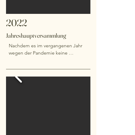
2022
Jahreshauptversammlung
Nachdem es im vergangenen Jahr 
wegen der Pandemie keine 
Jahreshauptversammlung gab, 
trafen wir uns am 8. Juni 2022 in 
Grethjens Gasthof in Alkersum, um 
die Abschlüsse 2020 und 2021 zu 
besprechen. Nach der Begrüßung 
durch Silke Ketels gab es einen 
schmackhaften Imbiss. Danach 
folgten die Jahres- und 
Kassenberichte 2020 und 2021. Da 
die langjährige Schriftführerin Enken 
Offermanns und die Kassenwartin 