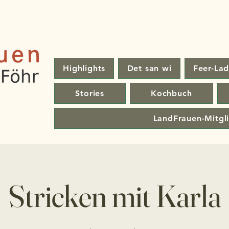
Highlights
Det san wi
Feer-Lad
Stories
Kochbuch
LandFrauen-Mitgl
Stricken mit Karla