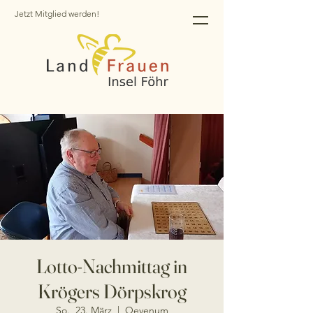
Jetzt Mitglied werden!
Lotto-Nachmittag in
Krögers Dörpskrog
So., 23. März
  |  
Oevenum