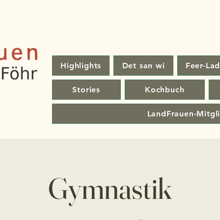
Highlights
Det san wi
Feer-Lad
Stories
Kochbuch
LandFrauen-Mitgl
Gymnastik