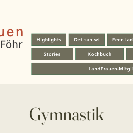
Highlights
Det san wi
Feer-Lad
Stories
Kochbuch
LandFrauen-Mitgl
Gymnastik